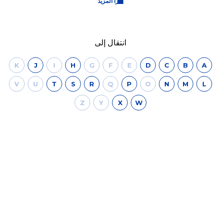
اقرأ المزيد
انتقال إلى
K
J
I
H
G
F
E
D
C
B
A
V
U
T
S
R
Q
P
O
N
M
L
Z
Y
X
W